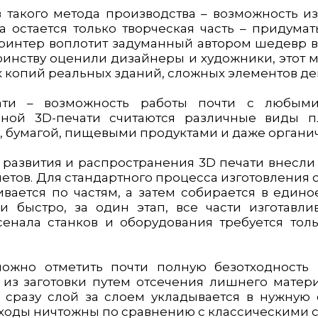
такого метода производства – возможность из
 остается только творческая часть – придума
ринтер воплотит задуманный автором шедевр в
оинству оценили дизайнеры и художники, этот 
копий реальных зданий, сложных элементов де
ати – возможность работы почти с любыми
ой 3D-печати считаются различные виды пл
, бумагой, пищевыми продуктами и даже органи
развития и распространения 3D печати внесли
етов. Для стандартного процесса изготовления 
ивается по частям, а затем собирается в еди
и быстро, за один этап, все части изготавли
енала станков и оборудования требуется тол
но отметить почти полную безотходность п
 из заготовки путем отсечения лишнего матери
л сразу слой за слоем укладывается в нужную 
тходы ничтожны по сравнению с классическими 