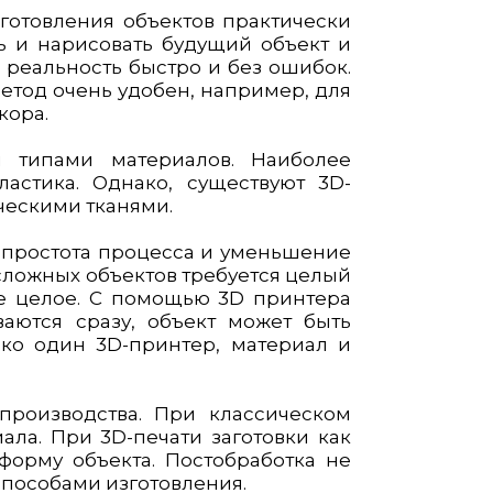
готовления объектов практически
ть и нарисовать будущий объект и
 реальность быстро и без ошибок.
метод очень удобен, например, для
кора.
 типами материалов. Наиболее
астика. Однако, существуют 3D-
ческими тканями.
 простота процесса и уменьшение
сложных объектов требуется целый
ное целое. С помощью 3D принтера
ваются сразу, объект может быть
ько один 3D-принтер, материал и
роизводства. При классическом
ала. При 3D-печати заготовки как
форму объекта. Постобработка не
способами изготовления.