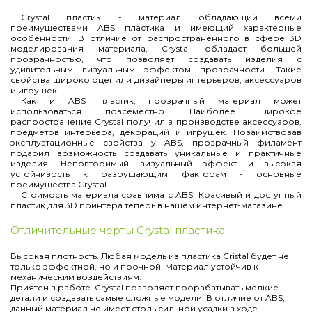
Crystal пластик - материал обладающий всеми
преимуществами ABS пластика и имеющий характерные
особенности. В отличие от распространенного в сфере 3D
моделирования материала, Crystal обладает большей
прозрачностью, что позволяет создавать изделия с
удивительным визуальным эффектом прозрачности. Такие
свойства широко оценили дизайнеры интерьеров, аксессуаров
и игрушек.
Как и ABS пластик, прозрачный материал может
использоваться повсеместно. Наиболее широкое
распространение Crystal получил в производстве аксессуаров,
предметов интерьера, декораций и игрушек. Позаимствовав
эксплуатационные свойства у ABS, прозрачный филамент
подарил возможность создавать уникальные и практичные
изделия. Неповторимый визуальный эффект и высокая
устойчивость к разрушающим факторам - основные
преимущества Crystal.
Стоимость материала сравнима с ABS. Красивый и доступный
пластик для 3D принтера теперь в нашем интернет-магазине.
Отличительные черты Crystal пластика
Высокая плотность. Любая модель из пластика Cristal будет не
только эффектной, но и прочной. Материал устойчив к
механическим воздействиям.
Приятен в работе. Crystal позволяет прорабатывать мелкие
детали и создавать самые сложные модели. В отличие от ABS,
данный материал не имеет столь сильной усадки в ходе