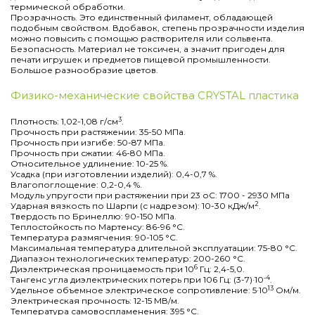
термической обработки.
Прозрачность. Это единственный филамент, обладающей
подобным свойством. Вдобавок, степень прозрачности изделия
можно повысить с помощью растворителя или сольвента.
Безопасность. Материал не токсичен, а значит пригоден для
печати игрушек и предметов пищевой промышленности.
Большое разнообразие цветов.
Физико-механические свойства CRYSTAL пластика
3
Плотность: 1,02-1,08 г/см
.
Прочность при растяжении: 35-50 МПа.
Прочность при изгибе: 50-87 МПа.
Прочность при сжатии: 46-80 МПа.
Относительное удлинение: 10-25 %.
Усадка (при изготовлении изделий): 0,4-0,7 %.
Влагопоглощение: 0,2-0,4 %.
Модуль упругости при растяжении при 23 оС: 1700 - 2930 МПа
2
Ударная вязкость по Шарпи (с надрезом): 10-30 кДж/м
.
Твердость по Бринеллю: 90-150 МПа.
Теплостойкость по Мартенсу: 86-96 °С.
Температура размягчения: 90-105 °С.
Максимальная температура длительной эксплуатации: 75-80 °С.
Диапазон технологических температур: 200-260 °С.
6
Диэлектрическая проницаемость при 10
Гц: 2,4-5,0.
-4
Тангенс угла диэлектрических потерь при 106 Гц: (3-7)·10
.
13
Удельное объемное электрическое сопротивление: 5·10
Ом/м.
Электрическая прочность: 12-15 МВ/м.
Температура самовоспламенения: 395 °С.